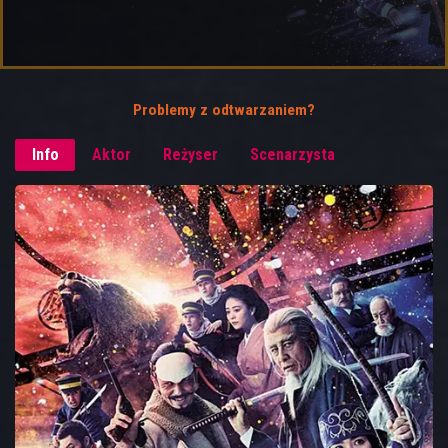
Problemy z odtwarzaniem?
Info
Aktor
Reżyser
Scenarzysta