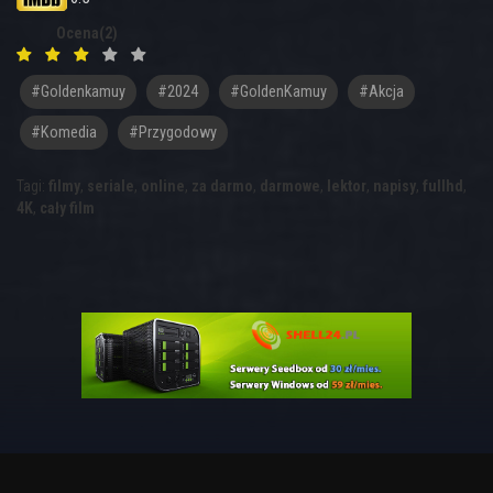
Ocena(2)
#goldenkamuy
#2024
#GoldenKamuy
#akcja
#komedia
#przygodowy
Tagi:
filmy
,
seriale
,
online
,
za darmo
,
darmowe
,
lektor
,
napisy
,
fullhd
,
4K
,
cały film