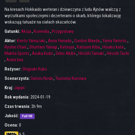
Na kresach Hokkaido weteran i dziewczyna z ludu Ajnów walczą z
wyrzutkami społecznymi i dezerterami o skarb, którego lokalizację
wskazują tatuaże na ciałach skazańców.
Gatunki:
Akcja
,
Komedia
,
Przygodowy
Aktor:
Kento Yamazaki
,
Anna Yamada
,
Gordon Maeda
,
Yuma Yamoto
,
Ryohei Otani
,
Shuntaro Yanagi
,
Katsuya
,
Katsumi Kiba
,
Hisako kata
,
Makita Sports
,
Asuka Kudo
,
Debo Akibe
,
Hiroshi Tamaki
,
Hiroshi Tachi
,
Arata Iura
Reżyser:
Shigeaki Kubo
Scenarzysta:
Satoru Noda
,
Tsutomu Kuroiwa
Kraj:
Japan
Rok wydania:
2024-01-19
Czas trwania:
2h 9m
Jakość:
Full HD
Ocena:
0
6.5