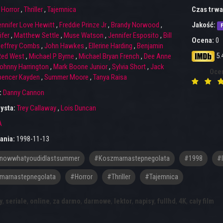
:
Horror
,
Thriller
,
Tajemnica
Czas trwa
ennifer Love Hewitt
,
Freddie Prinze Jr
,
Brandy Norwood
,
Jakość:
F
ifer
,
Matthew Settle
,
Muse Watson
,
Jennifer Esposito
,
Bill
Ocena:
0
Jeffrey Combs
,
John Hawkes
,
Ellerine Harding
,
Benjamin
5.
Red West
,
Michael P Byrne
,
Michael Bryan French
,
Dee Anne
ohnny Harrington
,
Mark Boone Junior
,
Sylvia Short
,
Jack
Oce
pencer Kayden
,
Summer Moore
,
Tanya Raisa
:
Danny Cannon
ysta:
Trey Callaway
,
Lois Duncan
A
ania:
1998-11-13
lknowwhatyoudidlastsummer
#koszmarnastepnegolata
#1998
#
marnastepnegolata
#horror
#thriller
#tajemnica
y
,
seriale
,
online
,
za darmo
,
darmowe
,
lektor
,
napisy
,
fullhd
,
4K
,
cały film