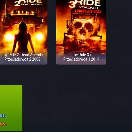
Joy Ride 2: Dead Ahead /
Joy Ride 3 /
Prześladowca 2 2008
Prześladowca 3 2014