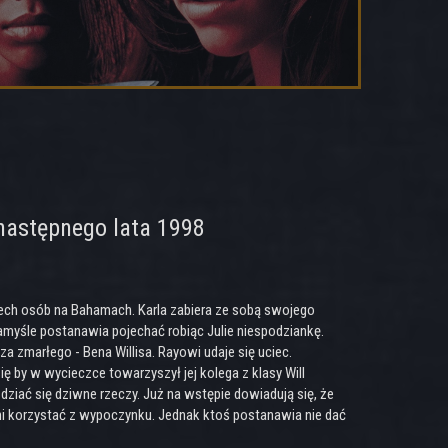
następnego lata 1998
erech osób na Bahamach. Karla zabiera ze sobą swojego
amyśle postanawia pojechać robiąc Julie niespodziankę.
 zmarłego - Bena Willisa. Rayowi udaje się uciec.
ię by w wycieczce towarzyszył jej kolega z klasy Will
ziać się dziwne rzeczy. Już na wstępie dowiadują się, że
łni korzystać z wypoczynku. Jednak ktoś postanawia nie dać