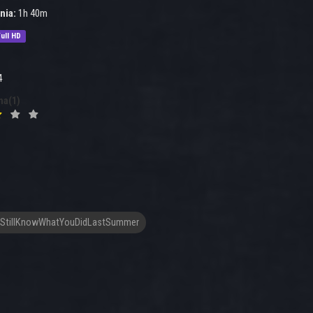
nia:
1h 40m
ull HD
4
na(1)
IStillKnowWhatYouDidLastSummer