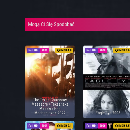
Mogą Ci Się Spodobać
Full HD
2022
IMDB 4.8
Full HD
2008
IMDB 6.6
The Texas Chainsaw
Massacre / Teksańska
Masakra Piłą
Mechaniczną 2022
Eagle Eye 2008
Full HD
2004
IMDB 7.1
Full HD
2006
IMDB 6.5