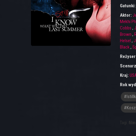
Gatunki
Aktor:
J
Mekhi Ph
Cobbs
,
Brown
,
Helsel
,
J
Black
,
S
Reżyser
Scenarz
Kraj:
US
Rok wyd
#istil
#Kosz
Tagi:
film