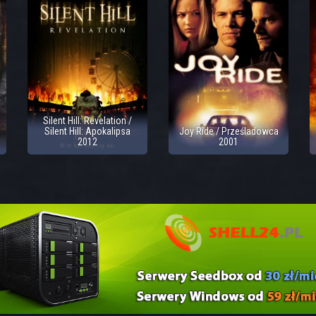
Silent Hill: Revelation /
Silent Hill: Apokalipsa
Joy Ride / Prześladowca
2012
2001