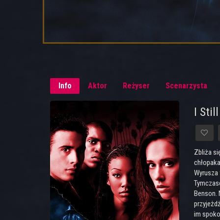
Info
Aktor
Reżyser
Scenarzysta
I Sti
Zbliża s
chłopaka
Wyrusza 
Tymczasem
Benson. 
przyjeżd
im spokoj