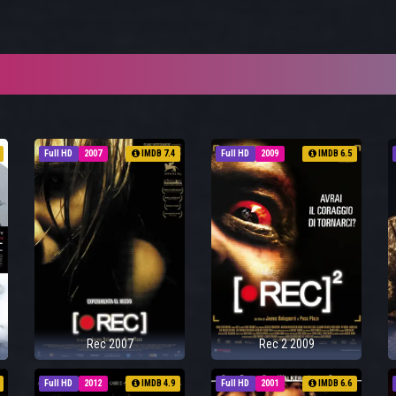
Full HD
2007
IMDB 7.4
Full HD
2009
IMDB 6.5
Rec 2007
Rec 2 2009
Full HD
2012
IMDB 4.9
Full HD
2001
IMDB 6.6