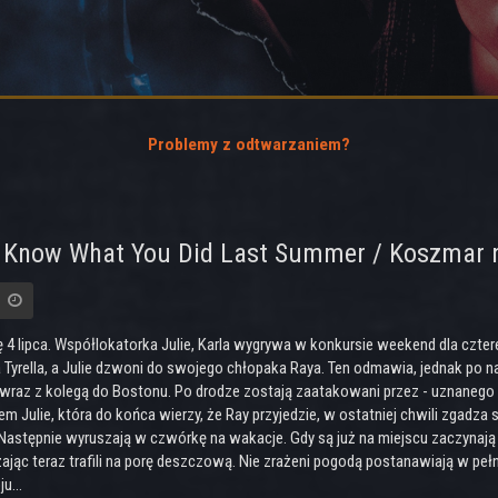
Problemy z odtwarzaniem?
ll Know What You Did Last Summer / Koszmar 
ię 4 lipca. Współlokatorka Julie, Karla wygrywa w konkursie weekend dla czt
 Tyrella, a Julie dzwoni do swojego chłopaka Raya. Ten odmawia, jednak po n
wraz z kolegą do Bostonu. Po drodze zostają zaatakowani przez - uznanego za
 Julie, która do końca wierzy, że Ray przyjedzie, w ostatniej chwili zgadza s
Następnie wyruszają w czwórkę na wakacje. Gdy są już na miejscu zaczynają d
żając teraz trafili na porę deszczową. Nie zrażeni pogodą postanawiają w pe
u...