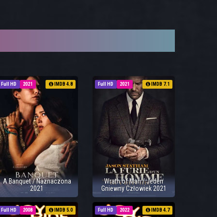
Full HD
2021
IMDB 4.8
Full HD
2021
IMDB 7.1
A Banquet / Naznaczona
Wrath of Man / Jeden
2021
Gniewny Człowiek 2021
Full HD
2008
IMDB 5.0
Full HD
2022
IMDB 4.7