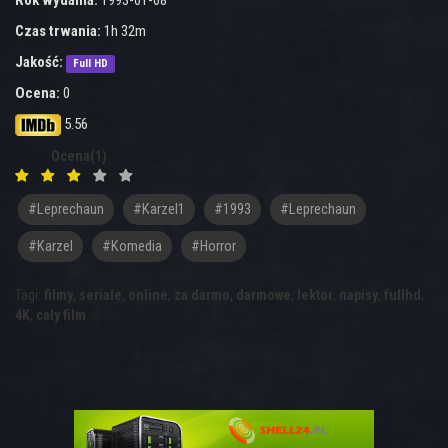
Rok wydania:
1993-01-08
Czas trwania:
1h 32m
Jakość:
Full HD
Ocena:
0
5.56
Ocena(1)
#leprechaun
#karzel1
#1993
#Leprechaun
#Karzel
#komedia
#horror
Tagi:
filmy
,
seriale
,
online
,
za darmo
,
darmowe
,
lektor
,
napisy
,
fullhd
,
4K
,
cały film