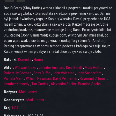
Dan O'Grady (Shay Duffin) wraca z Irlandii z pogrzebu matki i przywozi ze
sobą sakwę złota, która została skradziona pewnemu karłowi. Dan nie
był jednak świadomy tego, iż Karzeł (Warwick Davis) przyjechał do USA
razem z nim, w celu odzyskania sakwy złota. Karzeł mści się okrutnie
za drobną kradzież, mianowicie morduje żonę Dana. Po upływie kilku lat
J.D. Reding (John Sanderford) kupuje dom, w którym Dan mieszkał, po
czym wprowadza się do niego wraz z córką, Tory (Jennifer Aniston).
Reding przeprowadza w domu remont, podczas którego okazuje się, iż
Karzeł wciąż w nim przebywa i nadal chce odzyskać swoje złoto.
Gatunki:
Komedia
,
Horror
Aktor:
Warwick Davis
,
Jennifer Aniston
,
Ken Olandt
,
Mark Holton
,
Robert Hy Gorman
,
Shay Duffin
,
John Voldstad
,
John Sanderford
,
Pamela Mant
,
William Newman
,
David Permenter
,
Raymond C Turner
,
Heather Kennedy
,
Tim Garrick
,
Alexandra Sachs
,
Brandon Sachs
Reżyser:
Mark Jones
Scenarzysta:
Mark Jones
Kraj:
USA