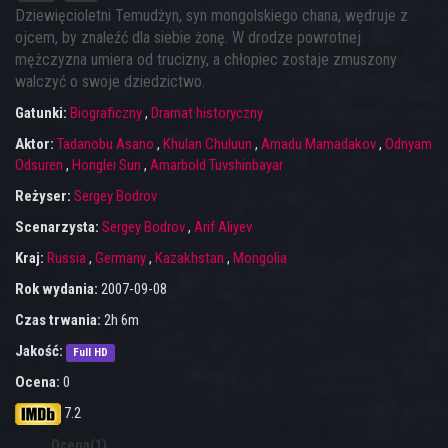
Dziewięcioletni Temudżyn, syn mongolskiego chana, wędruje z
ojcem, by znaleźć dla siebie żonę. W drodze powrotnej
mężczyzna umiera od trucizny, a chłopiec zostaje zmuszony
walczyć o swoje dziedzictwo.
Gatunki:
Biograficzny
,
Dramat historyczny
Aktor:
Tadanobu Asano
,
Khulan Chuluun
,
Amadu Mamadakov
,
Odnyam
Odsuren
,
Honglei Sun
,
Amarbold Tuvshinbayar
Reżyser:
Sergey Bodrov
Scenarzysta:
Sergey Bodrov
,
Arif Aliyev
Kraj:
Russia
,
Germany
,
Kazakhstan
,
Mongolia
Rok wydania:
2007-09-08
Czas trwania:
2h 6m
Jakość:
Full HD
Ocena:
0
7.2
Ocena(1)