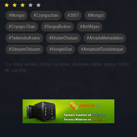
#mongol
#czyngischan
#2007
#Mongol
#Czyngis-Chan
#SergeyBodrov
#ArifAliyev
#TadanobuAsano
#KhulanChuluun
#AmaduMamadakov
#OdnyamOdsuren
#HongleiSun
#AmarboldTuvshinbayar
Tagi:
filmy
,
seriale
,
online
,
za darmo
,
darmowe
,
lektor
,
napisy
,
fullhd
,
4K
,
cały film