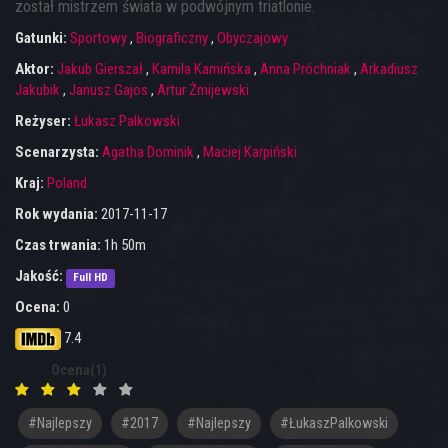
został mistrzem świata w podwójnym triatlonie.
Gatunki:
Sportowy
,
Biograficzny
,
Obyczajowy
Aktor:
Jakub Gierszał
,
Kamila Kamińska
,
Anna Próchniak
,
Arkadiusz
Jakubik
,
Janusz Gajos
,
Artur Żmijewski
Reżyser:
Łukasz Palkowski
Scenarzysta:
Agatha Dominik
,
Maciej Karpiński
Kraj:
Poland
Rok wydania:
2017-11-17
Czas trwania:
1h 50m
Jakość:
Full HD
Ocena:
0
7.4
Ocena(1)
#najlepszy
#2017
#Najlepszy
#ŁukaszPalkowski