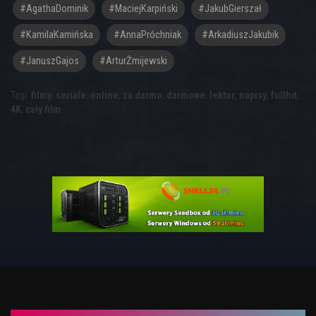
#AgathaDominik
#MaciejKarpiński
#JakubGierszał
#KamilaKamińska
#AnnaPróchniak
#ArkadiuszJakubik
#JanuszGajos
#ArturŻmijewski
Tagi:
filmy
,
seriale
,
online
,
za darmo
,
darmowe
,
lektor
,
napisy
,
fullhd
,
4K
,
cały film