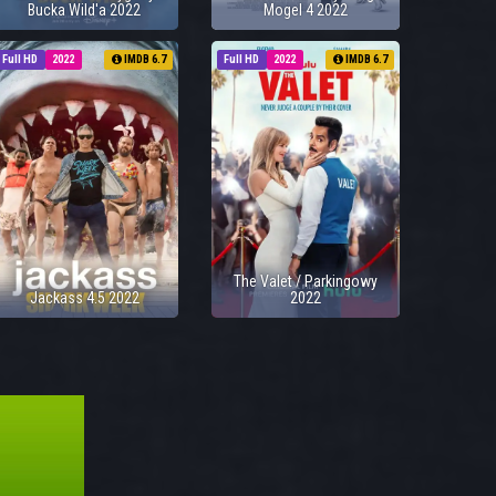
Bucka Wild'a 2022
Mogel 4 2022
Full HD
2022
IMDB 6.7
Full HD
2022
IMDB 6.7
The Valet / Parkingowy
Jackass 4.5 2022
2022