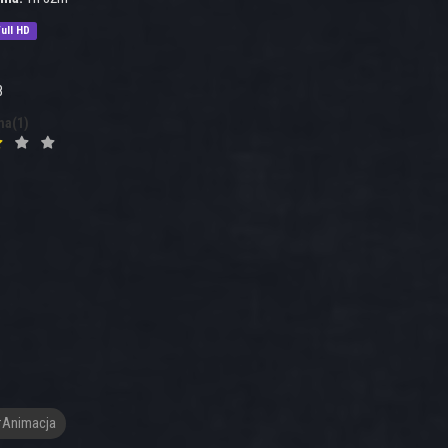
ull HD
8
na(1)
Animacja