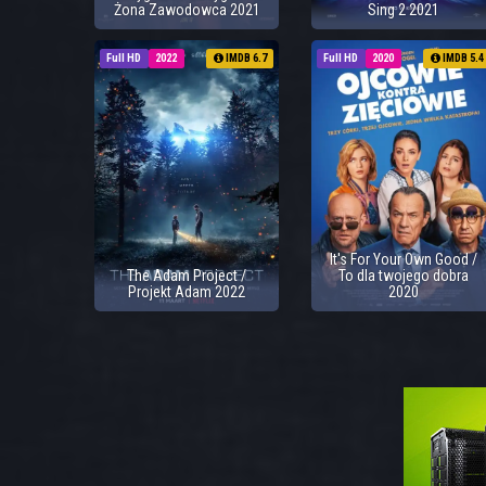
Żona Zawodowca 2021
Sing 2 2021
Full HD
2022
IMDB 6.7
Full HD
2020
IMDB 5.4
It's For Your Own Good /
The Adam Project /
To dla twojego dobra
Projekt Adam 2022
2020