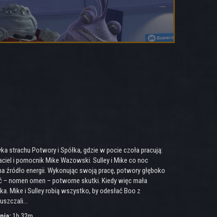
ka strachu Potwory i Spółka, gdzie w pocie czoła pracują:
jaciel i pomocnik Mike Wazowski. Sulley i Mike co noc
 na źródło energii. Wykonując swoją pracę, potwory głęboko
ieć – nomen omen – potworne skutki. Kiedy więc mała
a. Mike i Sulley robią wszystko, by odesłać Boo z
puszczali…
nia:
1h 32m