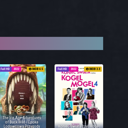
Full HD
2022
IMDB 4.5
Full HD
2022
IMDB 3.3
The Ice Age Adventures
of Buck Wild / Epoka
Lodowcowa Przygody
Koniec Świata czyli Kogel