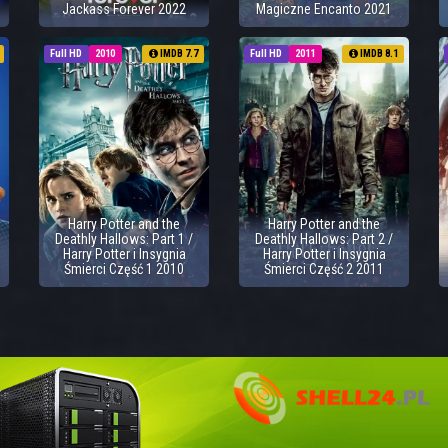
Jackass Forever 2022
Magiczne Encanto 2021
Full HD
2010
IMDB 7.7
Full HD
2011
IMDB 8.1
Harry Potter and the
Harry Potter and the
Deathly Hallows: Part 1 /
Deathly Hallows: Part 2 /
Harry Potter i Insygnia
Harry Potter i Insygnia
Śmierci Część 1 2010
Śmierci Część 2 2011