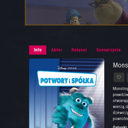
Info
Aktor
Reżyser
Scenarzysta
Monst
Monstrop
prawdziwy
otwierają
wierzą, 
dziewczy
powrotem
Gatunki