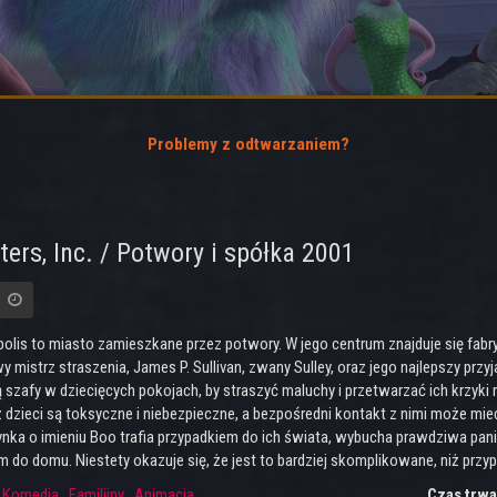
Problemy z odtwarzaniem?
ers, Inc. / Potwory i spółka 2001
olis to miasto zamieszkane przez potwory. W jego centrum znajduje się fabry
 mistrz straszenia, James P. Sullivan, zwany Sulley, oraz jego najlepszy przy
 szafy w dziecięcych pokojach, by straszyć maluchy i przetwarzać ich krzyki
iż dzieci są toksyczne i niebezpieczne, a bezpośredni kontakt z nimi może m
nka o imieniu Boo trafia przypadkiem do ich świata, wybucha prawdziwa panik
 do domu. Niestety okazuje się, że jest to bardziej skomplikowane, niż przy
:
Komedia
,
Familijny
,
Animacja
Czas trwa