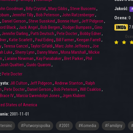
ohn Goodman
,
Billy Crystal
,
Mary Gibbs
,
Steve Buscemi
,
Jakość:
F
oburn
,
Jennifer Tilly
,
Bob Peterson
,
John Ratzenberger
,
Ocena:
0
,
Daniel Gerson
,
Steve Susskind
,
Bonnie Hunt
,
Jeff Pidgeon
,
7.
ord Black
,
Jack Angel
,
Bob Bergen
,
Rodger Bumpass
,
Gino
,
Jennifer Darling
,
Patti Deutsch
,
Pete Docter
,
Bobby Edner
,
Oce
dner
,
Katie Scarlett
,
Paul Eiding
,
Bill Farmer
,
Keegan Farrell
,
y
,
Teresa Ganzel
,
Taylor Gifaldi
,
Marc John Jefferies
,
Joe
ah Luke
,
Sherry Lynn
,
Danny Mann
,
Mona Marshall
,
Mickie
n
,
Laraine Newman
,
Kay Panabaker
,
Bret Parker
,
Phil
Josh Qualtieri
,
Guido Quaroni
,
:
Pete Docter
ysta:
Jill Culton
,
Jeff Pidgeon
,
Andrew Stanton
,
Ralph
n
,
Pete Docter
,
Daniel Gerson
,
Bob Peterson
,
Will Csaklos
,
Brace IV
,
Marcia Gwendolyn Jones
,
Jrgen Klubien
ted States of America
ania:
2001-11-01
ersinc
#potworyispolka
#2001
#Komedia
#Familijny
#