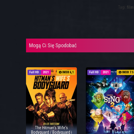
Tagi:
film
Mogą Ci Się Spodobać
Full HD
2021
IMDB 6,1
Full HD
2021
IMDB 7.5
The Hitman's Wife's
Bodyguard / Bodyguard i