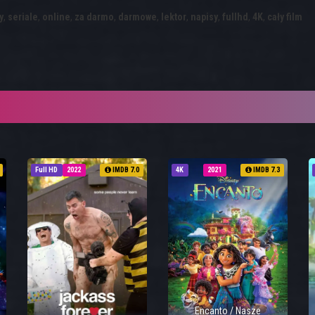
y
,
seriale
,
online
,
za darmo
,
darmowe
,
lektor
,
napisy
,
fullhd
,
4K
,
cały film
Full HD
2022
IMDB 7.0
4K
2021
IMDB 7.3
Encanto / Nasze