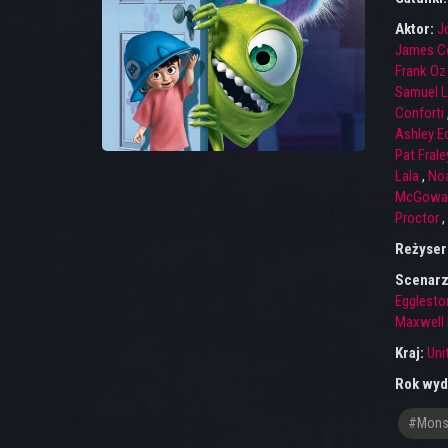
Aktor:
J
James C
Frank Oz
Samuel L
Conforti
Ashley E
Pat Frale
Lala
,
No
McGowa
Proctor
,
Reżyser
Scenarz
Egglesto
Maxwell 
Kraj:
Uni
Rok wyd
#monst