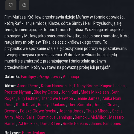
Film Mufasa: Król lew przedstawia dzieje Mufasy w formie opowieści,
którą Rafiki snuje młodej Kiarze, córce Simby i Nali. Przysłuchują się
temu, komentując, jak to oni, Timon i Pumbaa. W szeregu retrospekcji
poznajemy Mufasę jako osierocone lwiątko, zagubione i samotne, które
ratuje inny młody lew, Taka, dziedzic królewskiego tronu. To
przypadkowe spotkanie staje się początkiem podróży w poszukiwaniu
swojego miejsca i przeznaczenia. W drodze przybrani bracia będą
musieli się zmierzyć z przerażającym i śmiertelnie groźnym
przeciwnikiem, który wystawi na poważną próbę ich przyjaźń.
Gatunki:
Familijny
,
Przygodowy
,
Animacja
Aktor:
Aaron Pierre
,
Kelvin Harrison Jr
,
Tiffany Boone
,
Kagiso Lediga
,
Preston Nyman
,
Blue Ivy Carter
,
John Kani
,
Mads Mikkelsen
,
Seth
Rogen
,
Billy Eichner
,
Thandiwe Newton
,
Lennie James
,
Anika Noni
Rose
,
Keith David
,
Braelyn Rankins
,
Theo Somolu
,
Donald Glover
,
Beyonc
,
Folake Olowofoyeku
,
Joanna Jones
,
Thuso Mbedu
,
Sheila
Atim
,
Abdul Salis
,
Dominique Jennings
,
Derrick L McMillon
,
Maestro
Harrell
,
AJ Beckles
,
David S Lee
,
Brielle Rankins
,
James Earl Jones
Reżyser:
Barry Jenkins