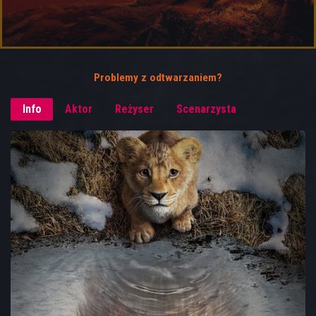
Problemy z odtwarzaniem?
Info
Aktor
Reżyser
Scenarzysta