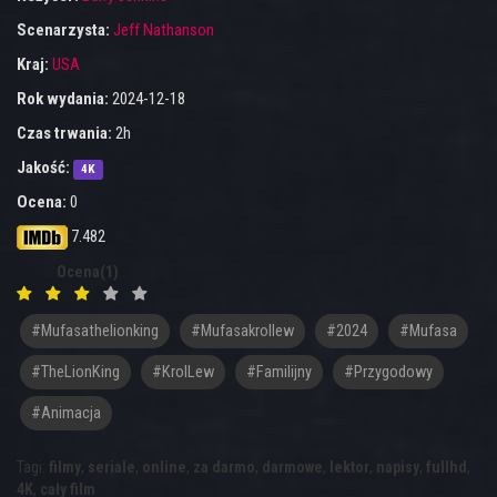
Scenarzysta:
Jeff Nathanson
Kraj:
USA
Rok wydania:
2024-12-18
Czas trwania:
2h
Jakość:
4K
Ocena:
0
7.482
Ocena(1)
#mufasathelionking
#mufasakrollew
#2024
#Mufasa
#TheLionKing
#KrolLew
#familijny
#przygodowy
#animacja
Tagi:
filmy
,
seriale
,
online
,
za darmo
,
darmowe
,
lektor
,
napisy
,
fullhd
,
4K
,
cały film