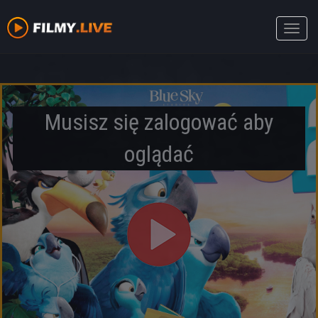
Toggle
naviga
Musisz się zalogować aby
oglądać