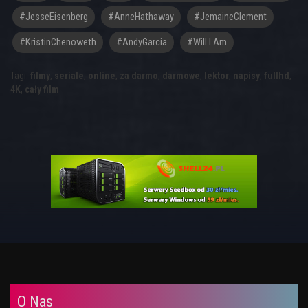
#JesseEisenberg
#AnneHathaway
#JemaineClement
#KristinChenoweth
#AndyGarcia
#Will.i.am
Tagi:
filmy
,
seriale
,
online
,
za darmo
,
darmowe
,
lektor
,
napisy
,
fullhd
,
4K
,
cały film
O Nas