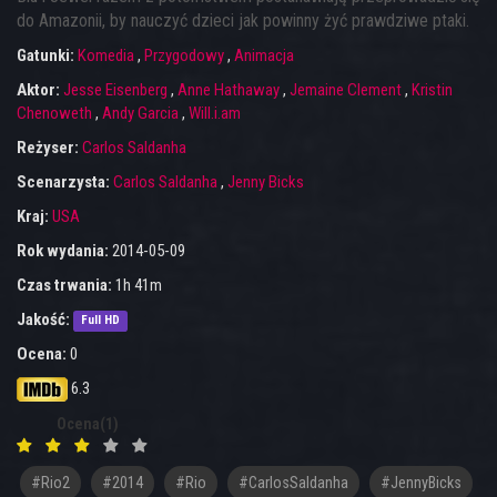
do Amazonii, by nauczyć dzieci jak powinny żyć prawdziwe ptaki.
Gatunki:
Komedia
,
Przygodowy
,
Animacja
Aktor:
Jesse Eisenberg
,
Anne Hathaway
,
Jemaine Clement
,
Kristin
Chenoweth
,
Andy Garcia
,
Will.i.am
Reżyser:
Carlos Saldanha
Scenarzysta:
Carlos Saldanha
,
Jenny Bicks
Kraj:
USA
Rok wydania:
2014-05-09
Czas trwania:
1h 41m
Jakość:
Full HD
Ocena:
0
6.3
Ocena(1)
#rio2
#2014
#Rio
#CarlosSaldanha
#JennyBicks