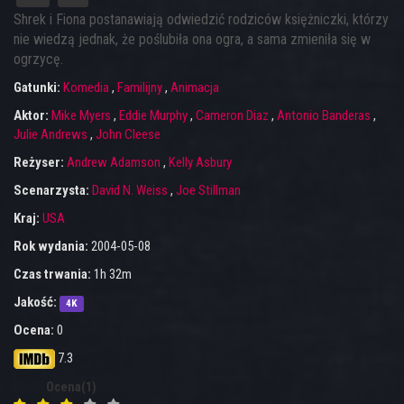
Shrek i Fiona postanawiają odwiedzić rodziców księżniczki, którzy
nie wiedzą jednak, że poślubiła ona ogra, a sama zmieniła się w
ogrzycę.
Gatunki:
Komedia
,
Familijny
,
Animacja
Aktor:
Mike Myers
,
Eddie Murphy
,
Cameron Diaz
,
Antonio Banderas
,
Julie Andrews
,
John Cleese
Reżyser:
Andrew Adamson
,
Kelly Asbury
Scenarzysta:
David N. Weiss
,
Joe Stillman
Kraj:
USA
Rok wydania:
2004-05-08
Czas trwania:
1h 32m
Jakość:
4K
Ocena:
0
7.3
Ocena(1)