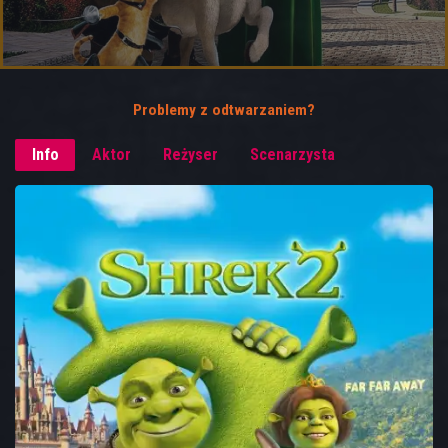
Problemy z odtwarzaniem?
Info
Aktor
Reżyser
Scenarzysta