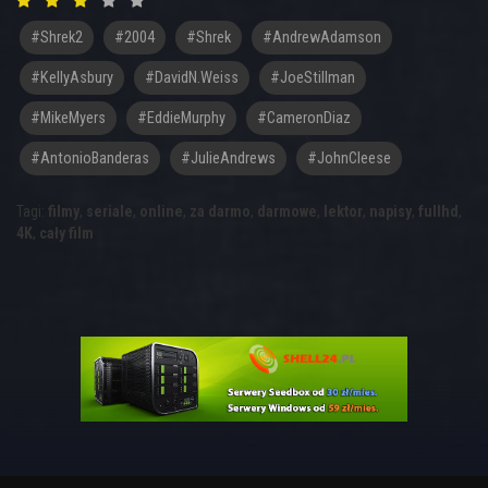
#shrek2
#2004
#Shrek
#AndrewAdamson
#KellyAsbury
#DavidN.Weiss
#JoeStillman
#MikeMyers
#EddieMurphy
#CameronDiaz
#AntonioBanderas
#JulieAndrews
#JohnCleese
Tagi:
filmy
,
seriale
,
online
,
za darmo
,
darmowe
,
lektor
,
napisy
,
fullhd
,
4K
,
cały film