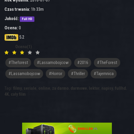
Rok wydania:
2016-01-07
Czas trwania:
1h 33m
Jakość:
Full HD
Ocena:
0
5.2
Ocena(1)
#theforest
#lassamobojcow
#2016
#TheForest
#Lassamobojcow
#horror
#thriller
#tajemnica
Tagi:
filmy
,
seriale
,
online
,
za darmo
,
darmowe
,
lektor
,
napisy
,
fullhd
,
4K
,
cały film