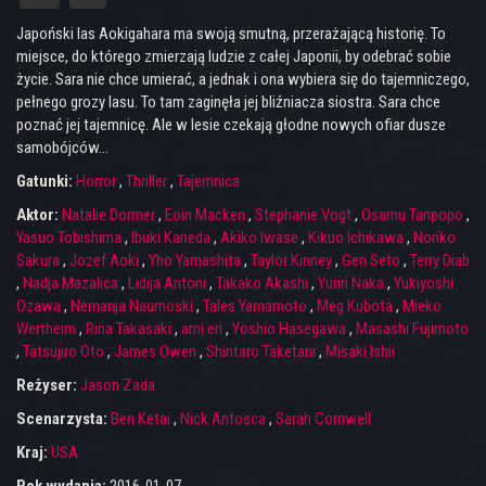
Japoński las Aokigahara ma swoją smutną, przerażającą historię. To
miejsce, do którego zmierzają ludzie z całej Japonii, by odebrać sobie
życie. Sara nie chce umierać, a jednak i ona wybiera się do tajemniczego,
pełnego grozy lasu. To tam zaginęła jej bliźniacza siostra. Sara chce
poznać jej tajemnicę. Ale w lesie czekają głodne nowych ofiar dusze
samobójców...
Gatunki:
Horror
,
Thriller
,
Tajemnica
Aktor:
Natalie Dormer
,
Eoin Macken
,
Stephanie Vogt
,
Osamu Tanpopo
,
Yasuo Tobishima
,
Ibuki Kaneda
,
Akiko Iwase
,
Kikuo Ichikawa
,
Noriko
Sakura
,
Jozef Aoki
,
Yho Yamashita
,
Taylor Kinney
,
Gen Seto
,
Terry Diab
,
Nadja Mazalica
,
Lidija Antoni
,
Takako Akashi
,
Yuriri Naka
,
Yukiyoshi
Ozawa
,
Nemanja Naumoski
,
Tales Yamamoto
,
Meg Kubota
,
Mieko
Wertheim
,
Rina Takasaki
,
arni eri
,
Yoshio Hasegawa
,
Masashi Fujimoto
,
Tatsujiro Oto
,
James Owen
,
Shintaro Taketani
,
Misaki Ishii
Reżyser:
Jason Zada
Scenarzysta:
Ben Ketai
,
Nick Antosca
,
Sarah Cornwell
Kraj:
USA