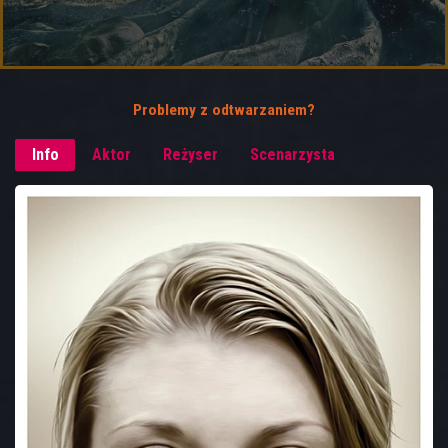
Problemy z odtwarzaniem?
Info
Aktor
Reżyser
Scenarzysta