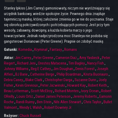
Stanley Ipkiss (Jim Carrey) gamoniowaty, niczym nie wyróżniający się
urzędnik bankowy, wiedzie spokojne życie. Pewnego dnia znajduje
tajemniczą maskę, której założenie zmienia go w nie do poznania. Staje
się obrońcą pokrzywdzonych i potrzebujących pomocy. Jest przy tym
wesoły, zabawny, dowcipny, a każda kobieta marzy o jego
towarzystwie. Jednak nadprzyrodzona moc Stanleya nie podoba się
gangsterowi Dorianowi (Peter Greene). Pragnie on zdobyć maskę.
Gatunki:
Komedia
,
Kryminał
,
Fantasy
,
Romans
Aktor:
Jim Carrey
,
Peter Greene
,
Cameron Diaz
,
Amy Yasbeck
,
Peter
Riegert
,
Richard Jeni
,
Orestes Matacena
,
Tim Bagley
,
Nancy Fish
,
Johnny Williams
,
Reg E Cathey
,
Jim Doughan
,
Denis Forest
,
Joseph
Alfieri
,
BJ Barie
,
Catherine Berge
,
Philip Boardman
,
Krista Buonauro
,
Debra Casey
,
Blake Clark
,
Christopher Darga
,
Suzanne Dunn
,
Joely
Fisher
,
Kevin Grevioux
,
Peter Jazwinski
,
Howard Kay
,
Robert Keith
,
Beau Lotterman
,
Scott McElroy
,
Richard Montes
,
Ivory Ocean
,
Robert
OReilly
,
Louis Ortiz
,
Daniel James Peterson
,
Jeremy Roberts
,
Eamonn
Roche
,
Randi Ruimy
,
Ben Stein
,
Nils Allen Stewart
,
Chris Taylor
,
Bullet
Valmont
,
Wendy L Walsh
,
Robert Downey Jr.
Reżyser:
Chuck Russell