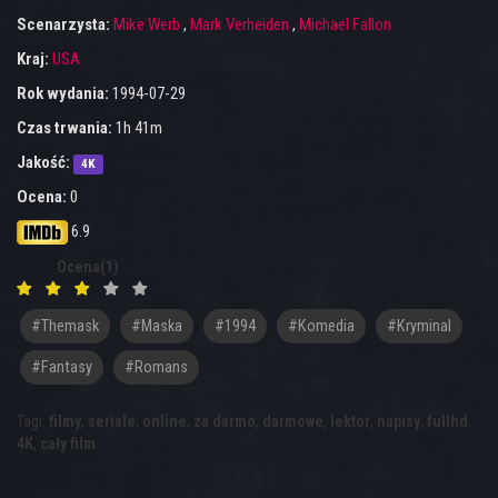
Scenarzysta:
Mike Werb
,
Mark Verheiden
,
Michael Fallon
Kraj:
USA
Rok wydania:
1994-07-29
Czas trwania:
1h 41m
Jakość:
4K
Ocena:
0
6.9
Ocena(1)
#themask
#maska
#1994
#komedia
#kryminal
#fantasy
#romans
Tagi:
filmy
,
seriale
,
online
,
za darmo
,
darmowe
,
lektor
,
napisy
,
fullhd
,
4K
,
cały film