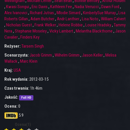
Winningham
,
Michael Lerner
,
Sean Bean
,
Bonnie Bentley
,
Arthur Holden
,
Kwasi Songui
,
Eric Davis
,
Kathleen Fee
,
Nadia Verrucci
,
Dawn Ford
,
Alex Ivanovici
,
Richard Jutras
,
Mlodie Simard
,
KimberlySue Murray
,
Lisa
Roberts Gillan
,
Adam Butcher
,
Andr Lanthier
,
Lisa Noto
,
William Calvert
,
Nicholas Guest
,
Frank Welker
,
Helene Robbie
,
Louise Hradsky
,
Tammy
Nera
,
Stephanie Moseley
,
Vicky Lambert
,
Melantha Blackthorne
,
Jason
Cavalier
,
Finders Key
Reżyser:
Tarsem Singh
Scenarzysta:
Jacob Grimm
,
Wilhelm Grimm
,
Jason Keller
,
Melisa
Wallack
,
Marc Klein
Kraj:
USA
Rok wydania:
2012-03-15
Czas trwania:
1h 46m
Jakość:
Full HD
Ocena:
0
5.9
Ocena(1)