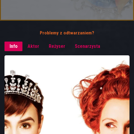
Problemy z odtwarzaniem?
Info
Aktor
Reżyser
Scenarzysta