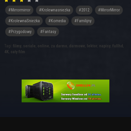
#mirrormirror
#krolewnasniezka
#2012
#MirrorMirror
#KrolewnaSniezka
#komedia
#familijny
#przygodowy
#fantasy
Tagi:
filmy
,
seriale
,
online
,
za darmo
,
darmowe
,
lektor
,
napisy
,
fullhd
,
4K
,
cały film