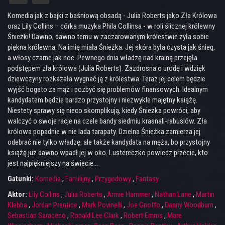
Komedia jak z bajki z baśniową obsadą - Julia Roberts jako Zła Królowa
oraz Lily Collins – córka muzyka Phila Collinsa - w roli ślicznej królewny
Śnieżki! Dawno, dawno temu w zaczarowanym królestwie żyła sobie
piękna królewna. Na imię miała Śnieżka. Jej skóra była czysta jak śnieg,
a włosy czarne jak noc. Pewnego dnia władzę nad krainą przejęła
podstępem zła królowa (Julia Roberts). Zazdrosna o urodę i wdzięk
dziewczyny rozkazała wygnać ją z królestwa. Teraz jej celem będzie
wyjść bogato za mąż i pozbyć się problemów finansowych. Idealnym
kandydatem będzie bardzo przystojny i niezwykle majętny książę.
Niestety sprawy się nieco skomplikują, kiedy Śnieżka powróci, aby
walczyć o swoje racje na czele bandy siedmiu krasnali-rabusiów. Zła
królowa popadnie w nie lada tarapaty. Dzielna Śnieżka zamierza jej
odebrać nie tylko władzę, ale także kandydata na męża, bo przystojny
książę już dawno wpadł jej w oko. Lustereczko powiedz przecie, kto
jest najpiękniejszy na świecie…
Gatunki:
Komedia
,
Familijny
,
Przygodowy
,
Fantasy
Aktor:
Lily Collins
,
Julia Roberts
,
Armie Hammer
,
Nathan Lane
,
Martin
Klebba
,
Jordan Prentice
,
Mark Povinelli
,
Joe Gnoffo
,
Danny Woodburn
,
Sebastian Saraceno
,
Ronald Lee Clark
,
Robert Emms
,
Mare