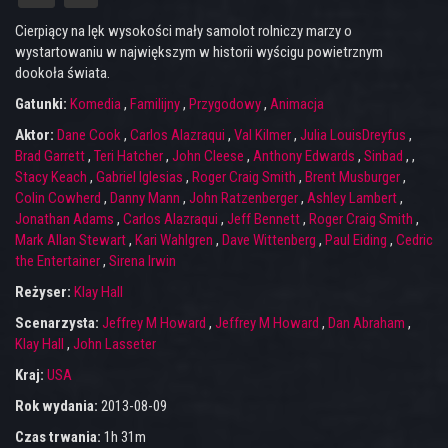
Cierpiący na lęk wysokości mały samolot rolniczy marzy o
wystartowaniu w największym w historii wyścigu powietrznym
dookoła świata.
Gatunki:
Komedia
,
Familijny
,
Przygodowy
,
Animacja
Aktor:
Dane Cook
,
Carlos Alazraqui
,
Val Kilmer
,
Julia LouisDreyfus
,
Brad Garrett
,
Teri Hatcher
,
John Cleese
,
Anthony Edwards
,
Sinbad
,
,
Stacy Keach
,
Gabriel Iglesias
,
Roger Craig Smith
,
Brent Musburger
,
Colin Cowherd
,
Danny Mann
,
John Ratzenberger
,
Ashley Lambert
,
Jonathan Adams
,
Carlos Alazraqui
,
Jeff Bennett
,
Roger Craig Smith
,
Mark Allan Stewart
,
Kari Wahlgren
,
Dave Wittenberg
,
Paul Eiding
,
Cedric
the Entertainer
,
Sirena Irwin
Reżyser:
Klay Hall
Scenarzysta:
Jeffrey M Howard
,
Jeffrey M Howard
,
Dan Abraham
,
Klay Hall
,
John Lasseter
Kraj:
USA
Rok wydania:
2013-08-09
Czas trwania:
1h 31m