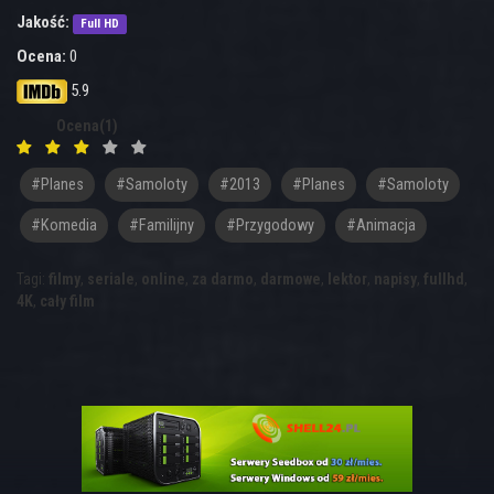
Jakość:
Full HD
Ocena:
0
5.9
Ocena(1)
#planes
#samoloty
#2013
#Planes
#Samoloty
#komedia
#familijny
#przygodowy
#animacja
Tagi:
filmy
,
seriale
,
online
,
za darmo
,
darmowe
,
lektor
,
napisy
,
fullhd
,
4K
,
cały film