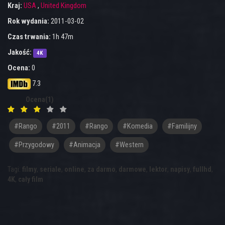
Kraj:
USA
,
United Kingdom
Rok wydania:
2011-03-02
Czas trwania:
1h 47m
Jakość:
4K
Ocena:
0
7.3
Ocena(1)
#rango
#2011
#Rango
#komedia
#familijny
#przygodowy
#animacja
#western
Tagi:
filmy
,
seriale
,
online
,
za darmo
,
darmowe
,
lektor
,
napisy
,
fullhd
,
4K
,
cały film