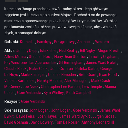
Kameleon Rango przechodzi swój trudny okres. Jego głównym
zajęciem jest tułaczka po pustyni Mojave. Dochodzi on do pewnego
miasteczka opanowanego przez bandytów i kryminalistów. Wkrótce
postanawia zostać stróżem prawa w owej mieścinie, aby zwalczać
złych, a pomagać dobrym.
Gatunki:
Komedia
,
Familijny
,
Przygodowy
,
Animacja
,
Western
Aktor:
Johnny Depp
,
Isla Fisher
,
Ned Beatty
,
Bill Nighy
,
Abigail Breslin
,
Alfred Molina
,
Stephen Root
,
Harry Dean Stanton
,
Timothy Olyphant
,
Ray Winstone
,
Ian Abercrombie
,
Gil Birmingham
,
James Ward Byrkit
,
Claudia Black
,
Blake Clark
,
John Cothran
,
Patrika Darbo
,
George
DelHoyo
,
Maile Flanagan
,
Charles Fleischer
,
Beth Grant
,
Ryan Hurst
,
Vincent Kartheiser
,
Hemky Madera
,
Alex Manugian
,
Mark Crash
McCreery
,
Joe Nuez
,
Christopher Lee Parson
,
Lew Temple
,
Alanna
Ubach
,
Gore Verbinski
,
Kym Whitley
,
Keith Campbell
Reżyser:
Gore Verbinski
Scenarzysta:
John Logan
,
John Logan
,
Gore Verbinski
,
James Ward
Byrkit
,
David Feiss
,
Josh Hayes
,
James Ward Byrkit
,
Jurgen Gross
,
David Gosman
,
David Lowery
,
Tom De Rosier
,
Anthony Leonardi III