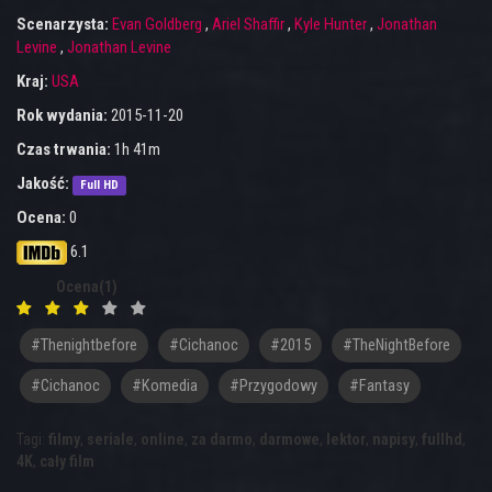
Scenarzysta:
Evan Goldberg
,
Ariel Shaffir
,
Kyle Hunter
,
Jonathan
Levine
,
Jonathan Levine
Kraj:
USA
Rok wydania:
2015-11-20
Czas trwania:
1h 41m
Jakość:
Full HD
Ocena:
0
6.1
Ocena(1)
#thenightbefore
#cichanoc
#2015
#TheNightBefore
#Cichanoc
#komedia
#przygodowy
#fantasy
Tagi:
filmy
,
seriale
,
online
,
za darmo
,
darmowe
,
lektor
,
napisy
,
fullhd
,
4K
,
cały film