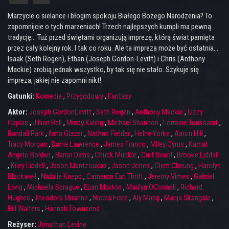
Marzycie o sielance i błogim spokoju Białego Bożego Narodzenia? To
zapomnijcie o tych marzeniach! Trzech najlepszych kumpli ma pewną
tradycję... Tuż przed świętami organizują imprezę, którą świat pamięta
przez cały kolejny rok. I tak co roku. Ale ta impreza może być ostatnia...
Isaak (Seth Rogen), Ethan (Joseph Gordon-Levitt) i Chris (Anthony
Mackie) zrobią jednak wszystko, by tak się nie stało. Szykuje się
impreza, jakiej nie zapomni nikt!
Gatunki:
Komedia
,
Przygodowy
,
Fantasy
Aktor:
Joseph GordonLevitt
,
Seth Rogen
,
Anthony Mackie
,
Lizzy
Caplan
,
Jillian Bell
,
Mindy Kaling
,
Michael Shannon
,
Lorraine Toussaint
,
Randall Park
,
Ilana Glazer
,
Nathan Fielder
,
Helne Yorke
,
Aaron Hill
,
Tracy Morgan
,
Darrie Lawrence
,
James Franco
,
Miley Cyrus
,
Kamal
Angelo Bolden
,
Baron Davis
,
Chuck Muckle
,
Curt Bouril
,
Brooke Liddell
,
Kiley Liddell
,
Jason Mantzoukas
,
Jason Jones
,
Clem Cheung
,
Harolyn
Blackwell
,
Natalie Knepp
,
Cameron Earl Thrift
,
Jeremy Vimes
,
Gabriel
Long
,
Michaela Sprague
,
Euan Morton
,
Marilyn OConnell
,
Richard
Hughes
,
Theodora Miranne
,
Nicola Fiore
,
Aly Mang
,
Marija Skangale
,
Bill Walters
,
Hannah Townsend
Reżyser:
Jonathan Levine